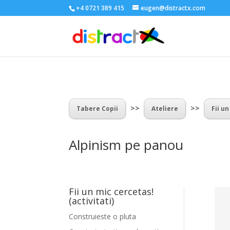
+4 0721 389 415
eugen@distractx.com
>>
>>
Tabere Copii
Ateliere
Fii u
Alpinism pe panou
Fii un mic cercetas!
(activitati)
Construieste o pluta