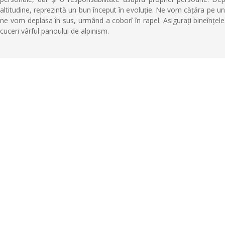
altitudine, reprezintă un bun început în evoluție. Ne vom cățăra pe u
ne vom deplasa în sus, urmând a coborî în rapel. Asigurați bineînțe
cuceri vârful panoului de alpinism.