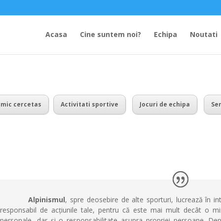
Acasa
Cine suntem noi?
Echipa
Noutati
n mic cercetas
Activitati sportive
Jocuri de echipa
Se
Alpinismul
, spre deosebire de alte sporturi, lucrează în int
responsabil de acțiunile tale, pentru că este mai mult decât o miș
personale, dar și o responsabilitate asupra propriei persoane. Depă