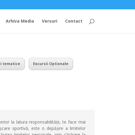
Arhiva Media
Versuri
Contact
ri tematice
Excursii Optionale
erior la latura responsabilității, te face mai
care sportivă, este o depășire a limitelor
șirea limitelor personale, prin cățărare la