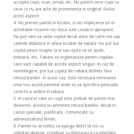
accepta copii, scan, email, etc. Nu putem servi copii cu
ceva ce nu are acte de provenienta in original. Exclus
acest aspect!
4. Nu primim parinti in locatie, si nici implicarea lor in
activitatile noastre nici daca sunt cazati in apropiere.
Nu pot veni sa vada copilul decat adus de catre noi sau
cadrele didactice in afara locatiei de tabara. Nu pot lua
copilul peste noapte la ei sau ajuta sa se spele,
imbrace, etc. Tabara se organizeaza pentru copilasi
care sunt capabili de aceste aspect singuri. In caz de
neintelegere, pot lua copilul din tabara definitv fara
returul banilor. In acest caz, este necesara semnarea
unui nou acord parental unde se va specifica perioada
corecta a sederii in tabara.
5. In cazul in care un copil este preluat de parinti mai
devreme, acesta nu primeste returul banilor, decat in
cazuri speciale, justificate, comunicate cu
administratorul firmei.
6. Parintii nu ar trebui sa ajunga direct la noi cu
solicitari diverse, ci trebuie sa foloseasca ca interfata