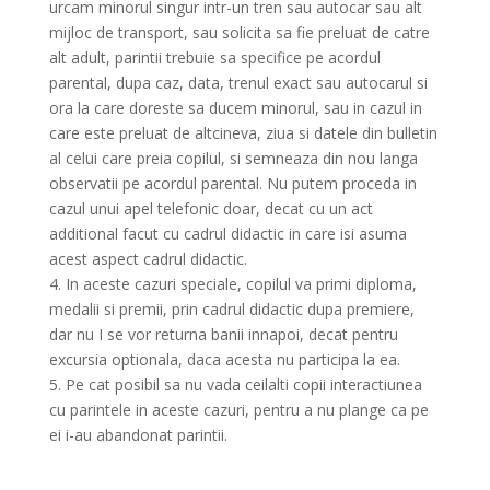
urcam minorul singur intr-un tren sau autocar sau alt
mijloc de transport, sau solicita sa fie preluat de catre
alt adult, parintii trebuie sa specifice pe acordul
parental, dupa caz, data, trenul exact sau autocarul si
ora la care doreste sa ducem minorul, sau in cazul in
care este preluat de altcineva, ziua si datele din bulletin
al celui care preia copilul, si semneaza din nou langa
observatii pe acordul parental. Nu putem proceda in
cazul unui apel telefonic doar, decat cu un act
additional facut cu cadrul didactic in care isi asuma
acest aspect cadrul didactic.
4. In aceste cazuri speciale, copilul va primi diploma,
medalii si premii, prin cadrul didactic dupa premiere,
dar nu I se vor returna banii innapoi, decat pentru
excursia optionala, daca acesta nu participa la ea.
5. Pe cat posibil sa nu vada ceilalti copii interactiunea
cu parintele in aceste cazuri, pentru a nu plange ca pe
ei i-au abandonat parintii.