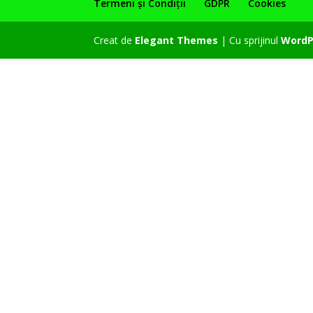
Termeni și Condiții
GDPR
Cookies
Creat de
Elegant Themes
| Cu sprijinul
WordP