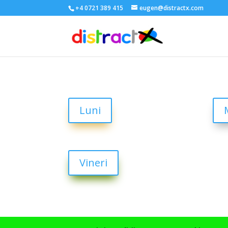
+4 0721 389 415
eugen@distractx.com
Luni
Vineri