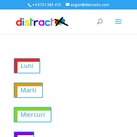
+4 0721 389 415
eugen@distractx.com
Luni
Marti
Miercuri