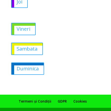
Joi
Vineri
Sambata
Duminica
Termeni și Condiții
GDPR
Cookies